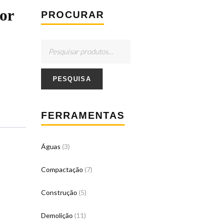
or
PROCURAR
PESQUISA
FERRAMENTAS
Águas
(3)
Compactação
(7)
Construção
(5)
Demolição
(11)