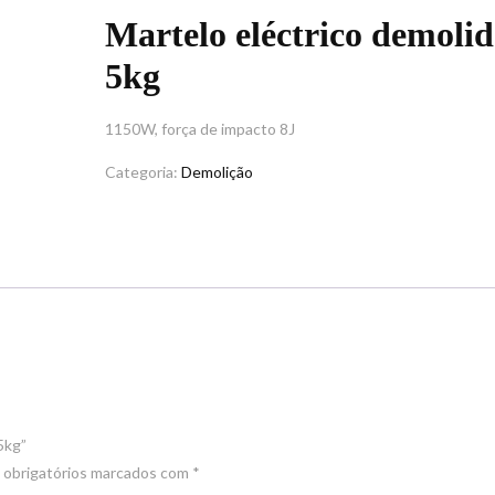
Martelo eléctrico demolid
5kg
1150W, força de impacto 8J
Categoria:
Demolição
5kg”
obrigatórios marcados com
*