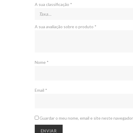
A sua classificação
*
A sua avaliação sobre o produto
*
Nome
*
Email
*
Guardar o meu nome, email e site neste navegador
ACERCA DE NÓS