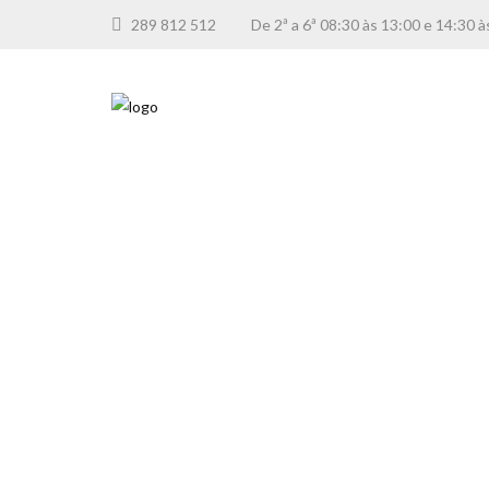
289 812 512
De 2ª a 6ª 08:30 às 13:00 e 14:3