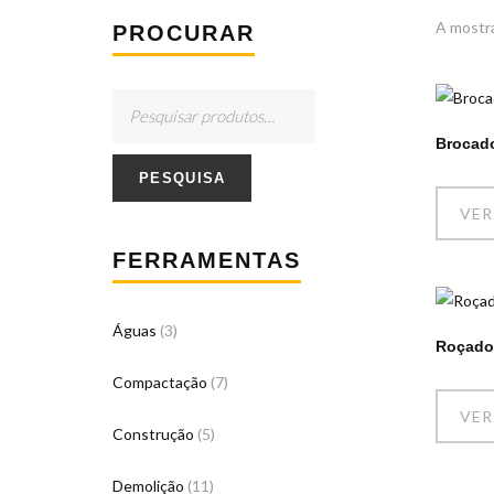
A mostra
PROCURAR
Brocado
PESQUISA
VER
FERRAMENTAS
Águas
(3)
Roçado
ACERCA DE NÓS
Compactação
(7)
VER
Construção
(5)
Aluguer e comércio de máquinas para a Construção Civi
Demolição
(11)