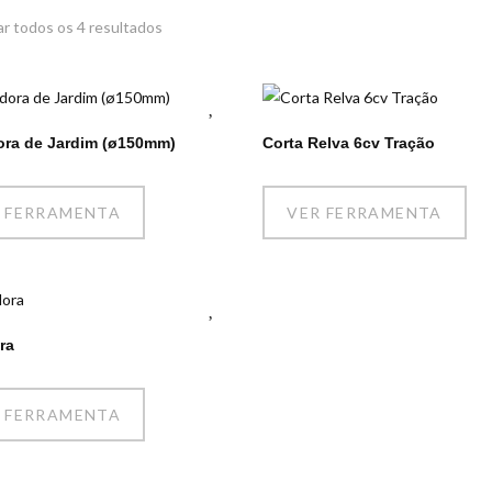
r todos os 4 resultados
ra de Jardim (ø150mm)
Corta Relva 6cv Tração
 FERRAMENTA
VER FERRAMENTA
ra
PÁGINAS
C
 FERRAMENTA
Início
Acerca da Rentool
l
Contactos
Frota de Aluguer