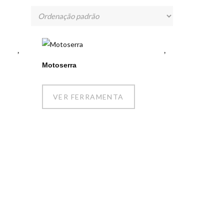
Motoserra
VER FERRAMENTA
ONTACTOS DA EMPRESA
EN 125, N.º 94B Patacão
8005-511 Faro