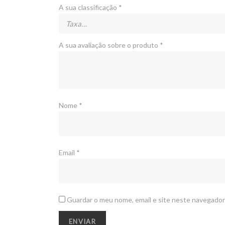
A sua classificação
*
A sua avaliação sobre o produto
*
Nome
*
Email
*
Guardar o meu nome, email e site neste navegador
ACERCA DE NÓS