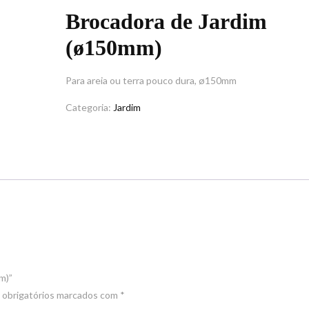
Brocadora de Jardim
(ø150mm)
Para areia ou terra pouco dura, ø150mm
Categoria:
Jardim
m)”
obrigatórios marcados com
*