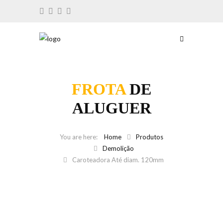
FROTA
DE
ALUGUER
Home
Produtos
Demolição
Caroteadora Até diam. 120mm