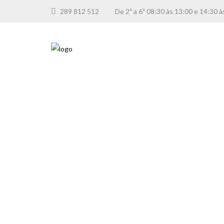
289 812 512
De 2ª a 6ª 08:30 às 13:00 e 14:3