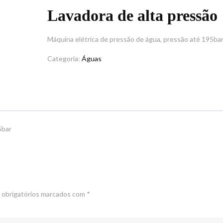
Lavadora de alta pressão
Máquina elétrica de pressão de água, pressão até 195ba
Categoria:
Águas
5bar
obrigatórios marcados com
*