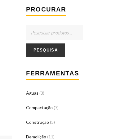
PROCURAR
r
PESQUISA
FERRAMENTAS
Águas
(3)
Compactação
(7)
Construção
(5)
Demolição
(11)