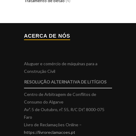
Tratamento de betão
(4)
ACERCA DE NÓS
Aluguer e comércio de máquinas para a
Construção Civil
RESOLUÇÃO ALTERNATIVA DE LITÍGIOS
Centro de Arbitragem de Conflitos de
Consumo do Algarve
Avª. 5 de Outubro, nº. 55, R/C Dtº. 8000-075
Faro
Livro de Reclamações Online –
https://livroreclamacoes.pt