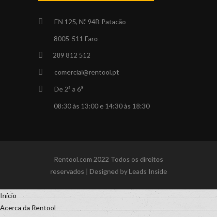
EN 125, N.º 94B Patacão
8005-511 Faro
289 812 512
comercial@rentool.pt
De 2ª a 6ª
08:30 às 13:00 e 14:30 às 18:30
Rentool.com 2022 Todos os direitos
reservados | Designed by
Leads Inside
Início
Acerca da Rentool