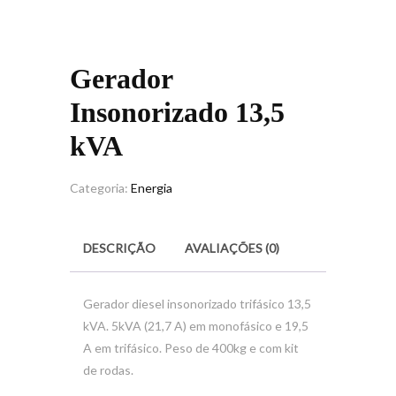
Gerador
Insonorizado 13,5
kVA
Categoria:
Energia
DESCRIÇÃO
AVALIAÇÕES (0)
Gerador diesel insonorizado trifásico 13,5
kVA. 5kVA (21,7 A) em monofásico e 19,5
A em trifásico. Peso de 400kg e com kit
de rodas.