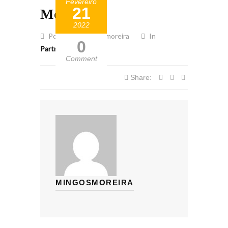
Fevereiro
21
Mosa
2022
Posted by mingosmoreira
In
0
Partner
Comment
Share:
MINGOSMOREIRA